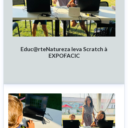
Educ@rteNatureza leva Scratch à
EXPOFACIC