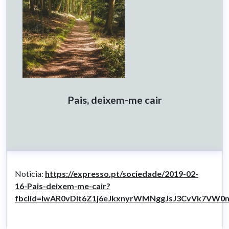
Pais, deixem-me cair
Noticia:
https://expresso.pt/sociedade/2019-02-
16-Pais-deixem-me-cair?
fbclid=IwAR0vDIt6Z1j6eJkxnyrWMNggJsJ3CvVk7VW0n