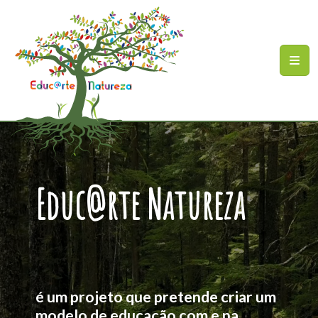
Ir para o conteúdo principal
Mapa do site
Educ@rte Natureza
é um projeto que pretende criar um
modelo de educação com e na