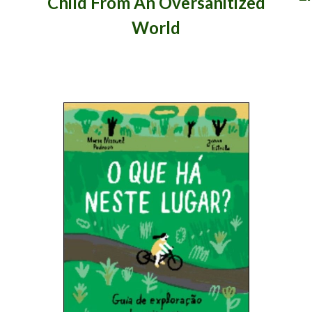
Child From An Oversanitized
World