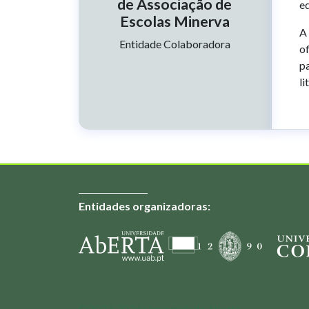
de Associação de
ed
Escolas Minerva
A
Tipo de parceria:
Entidade Colaboradora
of
pa
li
Entidades organizadoras:
©2023-2026 Universidade Aberta