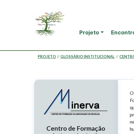
Ir para o conteúdo principal
Mapa do site
Projeto
Encontro
PROJETO
GLOSSÁRIO INSTITUCIONAL
CENTRO
O
F
q
pr
n
Centro de Formação
hu