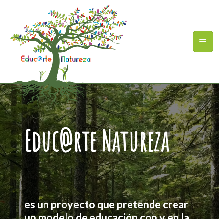
Skip to main content
Sitemap
Educ@rte Natureza
es un proyecto que pretende crear
un modelo de educación con y en la