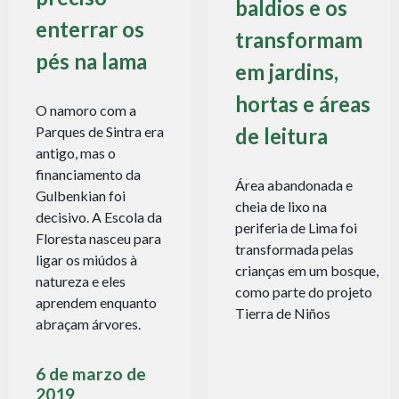
baldios e os
enterrar os
transformam
pés na lama
em jardins,
hortas e áreas
O namoro com a
de leitura
Parques de Sintra era
antigo, mas o
financiamento da
Área abandonada e
Gulbenkian foi
cheia de lixo na
decisivo. A Escola da
periferia de Lima foi
Floresta nasceu para
transformada pelas
ligar os miúdos à
crianças em um bosque,
natureza e eles
como parte do projeto
aprendem enquanto
Tierra de Niños
abraçam árvores.
6 de marzo de
2019