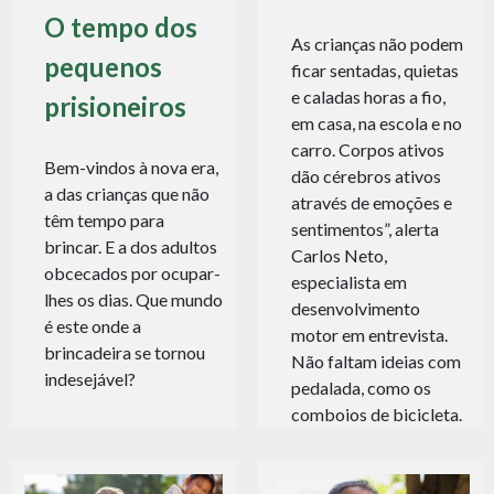
O tempo dos
As crianças não podem
pequenos
ficar sentadas, quietas
e caladas horas a fio,
prisioneiros
em casa, na escola e no
carro. Corpos ativos
Bem-vindos à nova era,
dão cérebros ativos
a das crianças que não
através de emoções e
têm tempo para
sentimentos”, alerta
brincar. E a dos adultos
Carlos Neto,
obcecados por ocupar-
especialista em
lhes os dias. Que mundo
desenvolvimento
é este onde a
motor em entrevista.
brincadeira se tornou
Não faltam ideias com
indesejável?
pedalada, como os
comboios de bicicleta.