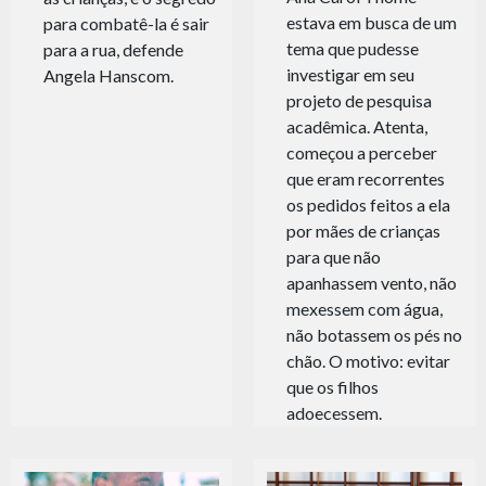
estava em busca de um
para combatê-la é sair
tema que pudesse
para a rua, defende
investigar em seu
Angela Hanscom.
projeto de pesquisa
acadêmica. Atenta,
começou a perceber
que eram recorrentes
os pedidos feitos a ela
por mães de crianças
para que não
apanhassem vento, não
mexessem com água,
não botassem os pés no
chão. O motivo: evitar
que os filhos
adoecessem.