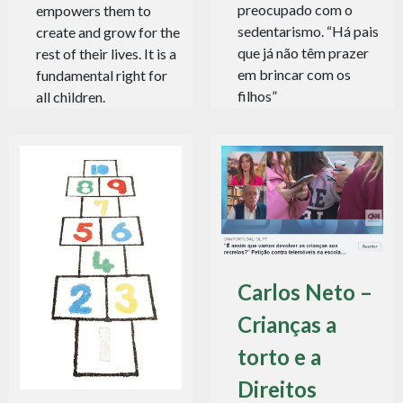
preocupado com o
empowers them to
sedentarismo. “Há pais
create and grow for the
que já não têm prazer
rest of their lives. It is a
em brincar com os
fundamental right for
filhos”
all children.
Carlos Neto –
Crianças a
torto e a
Direitos