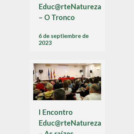
Educ@rteNatureza
– O Tronco
6 de septiembre de
2023
I Encontro
Educ@rteNatureza
– As raízes