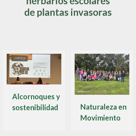
os escolares
18 de ma
tas invasoras
Alcornoques y
Naturaleza en
sostenibilidad
Movimiento