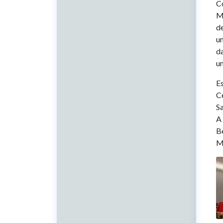
C
M
d
um
da
u
Es
C
Sa
A
B
Mu