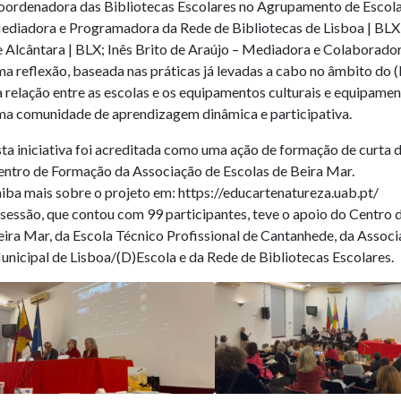
oordenadora das Bibliotecas Escolares no Agrupamento de Escolas
ediadora e Programadora da Rede de Bibliotecas de Lisboa | BLX;
e Alcântara | BLX; Inês Brito de Araújo – Mediadora e Colabora
a reflexão, baseada nas práticas já levadas a cabo no âmbito do 
 relação entre as escolas e os equipamentos culturais e equipame
ma comunidade de aprendizagem dinâmica e participativa.
ta iniciativa foi acreditada como uma ação de formação de curta 
entro de Formação da Associação de Escolas de Beira Mar.
iba mais sobre o projeto em: https://educartenatureza.uab.pt/
 sessão, que contou com 99 participantes, teve o apoio do Centro
eira Mar, da Escola Técnico Profissional de Cantanhede, da Assoc
nicipal de Lisboa/(D)Escola e da Rede de Bibliotecas Escolares.