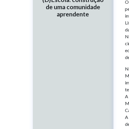
O 
de uma comunidade
p
aprendente
in
Li
da
No
ci
ed
de
N
M
im
te
A
M
C
A
de