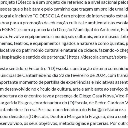
projeto (D)escola é um projeto de referência a nível nacional pel
essoas que o habitam e pelo caminho que traçam em prol de uma id
tegral e inclusivo “O DESCOLA é um projeto de intervenção estrat
sboa para a promoção da educação cultural e ambiental nas escola
 EGEAC, e com a parceria da Direção Municipal do Ambiente, Estru
va. Envolve equipamentos municipais culturais, entre museus, bib
nemas, teatros, e equipamentos ligados à natureza como quintas, j
ucativa do património cultural e natural da cidade, fazendo-o cheg
 inspiração e sentido de pertença.” ( https://descola.com.pt/sobre
este sentido, o Encontro “(D)Escola: construção de uma comunidad
unicipal de Cantanhede no dia 22 de fevereiro de 2024, com trans
portante momento de partilha de experiências e iniciativas assent
m desenvolvido no círculo da cultura, arte e ambiente ao serviço d
 abertura do encontro teve a presença de Diogo Casa Nova, Vice-R
argarida Fragos, coordenadora do (D)Escola, de Pedro Cardoso V
antanhede e Teresa Pessoa, coordenadora do Educ@rteNatureza
 coordenadora (D)Escola, Doutora Margarida Fragoso, deu a conh
senvolvido, os seus objetivos, metodologias e parcerias. Por outro