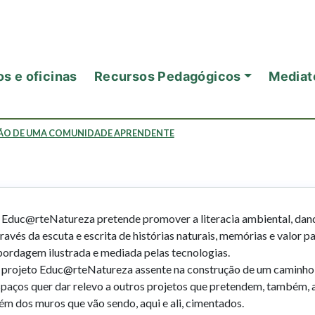
s e oficinas
Recursos Pedagógicos
Mediat
ÃO DE UMA COMUNIDADE APRENDENTE
 Educ@rteNatureza pretende promover a literacia ambiental, dand
ravés da escuta e escrita de histórias naturais, memórias e valor
bordagem ilustrada e mediada pelas tecnologias.
 projeto Educ@rteNatureza assente na construção de um caminho 
paços quer dar relevo a outros projetos que pretendem, também, al
ém dos muros que vão sendo, aqui e ali, cimentados.