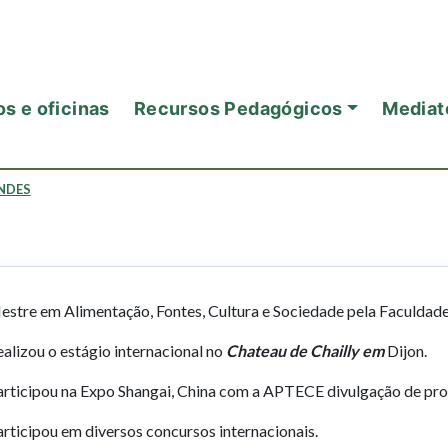
s e oficinas
Recursos Pedagógicos
Mediat
NDES
estre em Alimentação, Fontes, Cultura e Sociedade pela Faculdade
alizou o estágio internacional no
Chateau de Chailly em
Dijon.
articipou na Expo Shangai, China com a APTECE divulgação de pr
rticipou em diversos concursos internacionais.