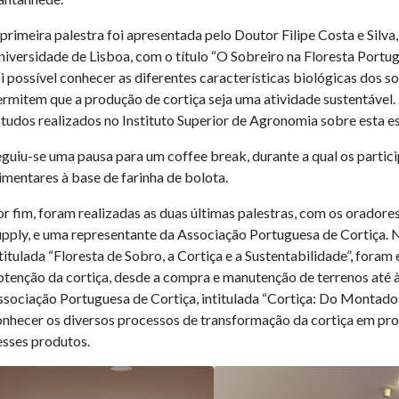
primeira palestra foi apresentada pelo Doutor Filipe Costa e Silva
iversidade de Lisboa, com o título “O Sobreiro na Floresta Portug
i possível conhecer as diferentes características biológicas dos s
ermitem que a produção de cortiça seja uma atividade sustentáve
tudos realizados no Instituto Superior de Agronomia sobre esta e
eguiu-se uma pausa para um coffee break, durante a qual os parti
imentares à base de farinha de bolota.
r fim, foram realizadas as duas últimas palestras, com os orador
upply, e uma representante da Associação Portuguesa de Cortiça.
titulada “Floresta de Sobro, a Cortiça e a Sustentabilidade”, fora
btenção da cortiça, desde a compra e manutenção de terrenos até 
sociação Portuguesa de Cortiça, intitulada “Cortiça: Do Montado 
onhecer os diversos processos de transformação da cortiça em pro
esses produtos.