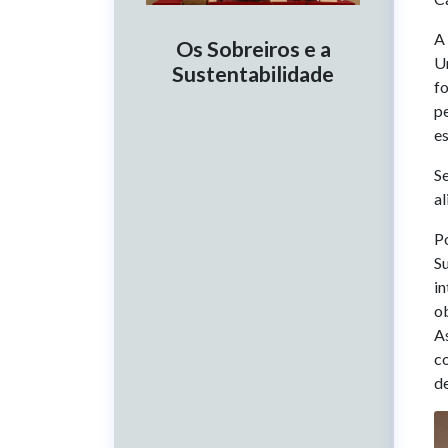
A 
Os Sobreiros e a
Un
Sustentabilidade
fo
p
es
S
al
Po
S
in
o
As
c
d