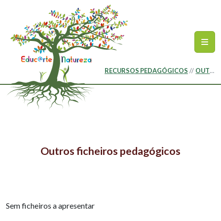
Ir para o conteúdo principal
Mapa do site
RECURSOS PEDAGÓGICOS
OUTROS FICHEIROS PEDAGÓGICOS
Outros ficheiros pedagógicos
Sem ficheiros a apresentar