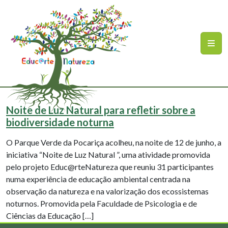
Ir para o conteúdo principal
Mapa do site
Noite de Luz Natural para refletir sobre a
biodiversidade noturna
O Parque Verde da Pocariça acolheu, na noite de 12 de junho, a
iniciativa “Noite de Luz Natural ”, uma atividade promovida
pelo projeto Educ@rteNatureza que reuniu 31 participantes
numa experiência de educação ambiental centrada na
observação da natureza e na valorização dos ecossistemas
noturnos. Promovida pela Faculdade de Psicologia e de
Ciências da Educação […]